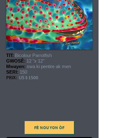
TIT:
Bicolour Parrotfish
GWOSÈ:
12 "x 12"
Mwayen:
swa ki pentire ak men
SERI:
150
PRIX:
US $ 1500
FÈ NOU YON ÒF