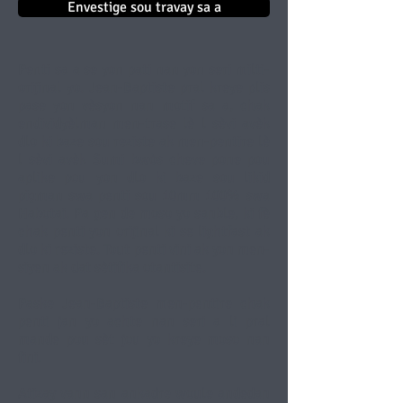
Envestige sou travay sa a
Penti sa a se yon pati nan yon seri milti-
orijinal yo. Jean-Baptiste pral kreye plis
pase yon vèsyon nan motif sa a, chak
endividyèlman men-trase lè l sèvi avèk
dlo ki baze sou reziste ak men-pentire lè
l sèvi avèk Sumi bwòs cheve pone pou
aplike pou yon dlo ki baze sou likid
pigman swa penti sou 10mm 100% swa
Habotai. Pa gen de moso yo sanble, ki fè
chak penti yon orijinal ki se lightfast ak
dlo ki reziste. Tout penti vini ak yon men-
siyen ak dat sètifika otantisite.
Paske Jean-Baptiste men-pentire chak
penti jan yo achte nan seri a li pral
mande pou sèt jou yo kreye moso nan
fini.
Atizay vann san ankadre woule andedan