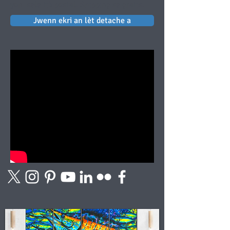
yon
sele tib postal. Shipping se gratis.
Jwenn ekri an lèt detache a