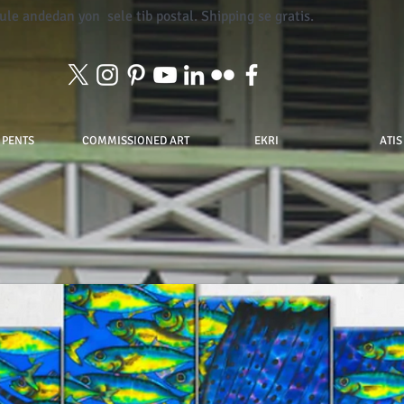
oule andedan yon
sele tib postal. Shipping se gratis.
 PENTS
COMMISSIONED ART
EKRI
ATIS