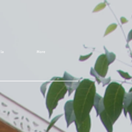
 la
More