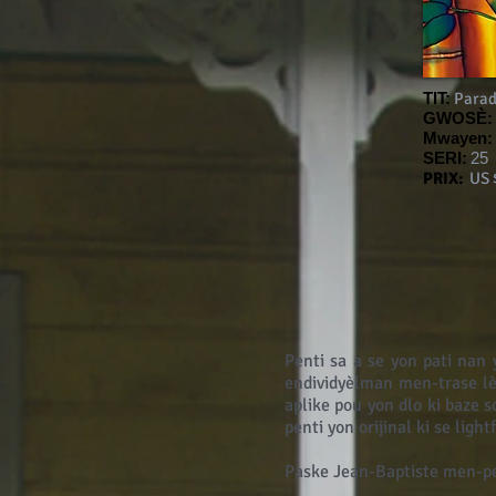
TIT:
Parad
GWOSÈ:
Mwayen:
SERI:
25
PRIX:
US 
Penti sa a se yon pati nan 
endividyèlman men-trase lè
aplike pou yon dlo ki baze
penti yon orijinal ki se light
Paske Jean-Baptiste men-pen