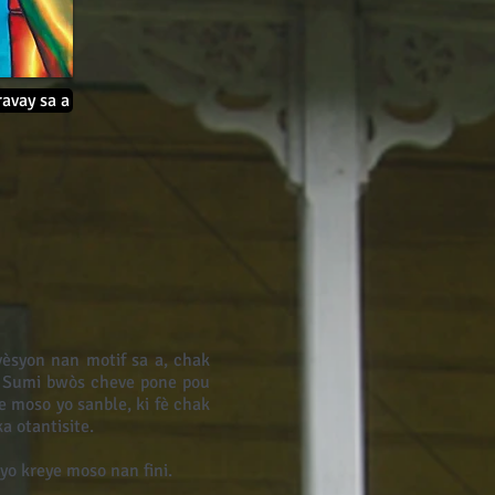
ravay sa a
 vèsyon nan motif sa a, chak
èk Sumi bwòs cheve pone pou
 moso yo sanble, ki fè chak
ka otantisite.
yo kreye moso nan fini.