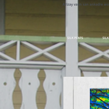
Atizay vann san ankadre w
SILK PENTS
SILK