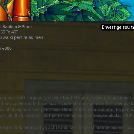
i Banbou & Piton
Envestige sou t
30 "x 40"
swa ki pentire ak men
$ 4000
yon seri milti-orijinal yo. Jean-Baptiste pral kreye plis pase yon
 l sèvi avèk dlo ki baze sou reziste ak men-pentire lè l sèvi av
 sou likid pigman swa penti sou 10mm 100% swa Habotai. Pa gen de
fast ak dlo ki reziste. Tout penti vini ak yon men-siyen ak dat sètifi
tire chak penti jan yo achte nan seri a li pral mande pou sèt jou 