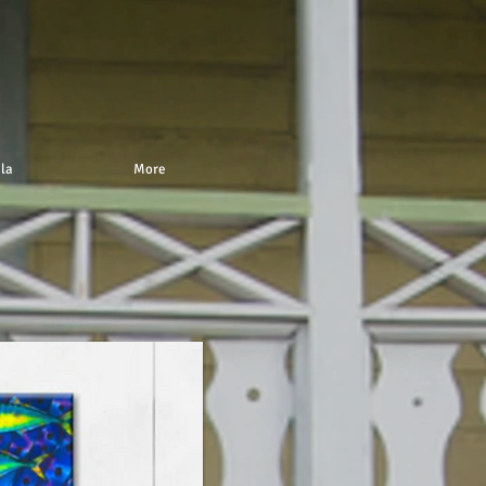
 la
More