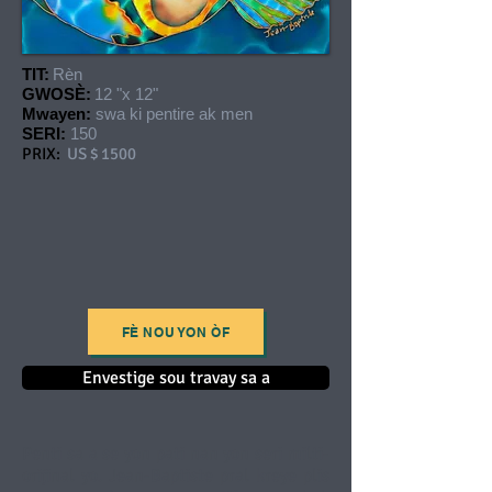
TIT:
Rèn
GWOSÈ:
12 "x 12"
Mwayen:
swa ki pentire ak men
SERI:
150
PRIX:
US $ 1500
FÈ NOU YON ÒF
Envestige sou travay sa a
Penti sa a se yon pati nan yon seri milti-
orijinal yo. Jean-Baptiste pral kreye plis