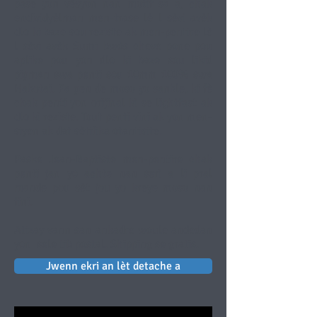
pase yon vèsyon nan motif sa a, chak
endividyèlman men-trase lè l sèvi avèk
dlo ki baze sou reziste ak men-pentire lè
l sèvi avèk Sumi bwòs cheve pone pou
aplike pou yon dlo ki baze sou likid
pigman swa penti sou 10mm 100% swa
Habotai. Pa gen de moso yo sanble, ki fè
chak penti yon orijinal ki se lightfast ak
dlo ki reziste. Tout penti vini ak yon men-
siyen ak dat sètifika otantisite.
Paske Jean-Baptiste men-pentire chak
penti jan yo achte nan seri a li pral
mande pou sèt jou yo kreye moso nan
fini.
Atizay vann san ankadre woule andedan
yon
sele tib postal. Shipping se gratis.
Jwenn ekri an lèt detache a